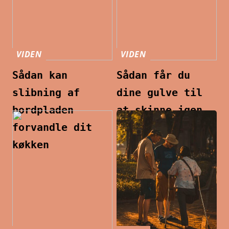
VIDEN
VIDEN
Sådan kan
Sådan får du
slibning af
dine gulve til
bordpladen
at skinne igen
forvandle dit
køkken