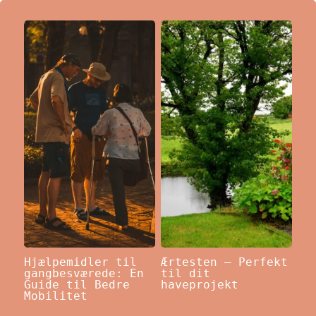
Hjælpemidler til
Ærtesten – Perfekt
gangbesværede: En
til dit
Guide til Bedre
haveprojekt
Mobilitet