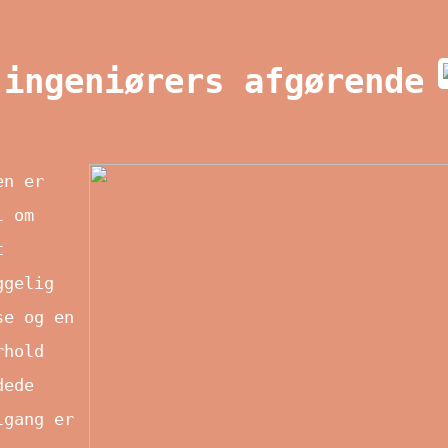
 ingeniørers afgørende
en er
l om
t
ggelig
se og en
rhold
dede
lgang er