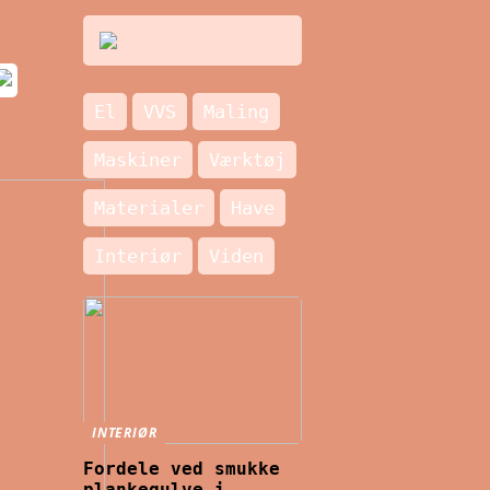
El
VVS
Maling
Maskiner
Værktøj
Materialer
Have
Interiør
Viden
INTERIØR
Fordele ved smukke
plankegulve i