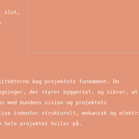
l slut,
e
kitekterne bag projektets fundament. De
egninger, der styrer byggeriet, og sikrer, at
ns med kundens vision og projektets
tise indenfor strukturelt, mekanisk og elektr
m hele projektet hviler på.