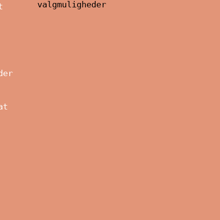
valgmuligheder
t
der
at