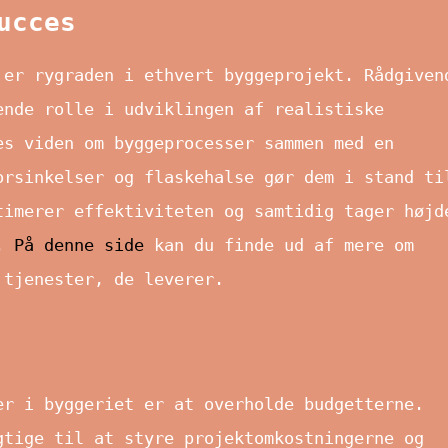
ucces
 er rygraden i ethvert byggeprojekt. Rådgiven
ende rolle i udviklingen af realistiske
es viden om byggeprocesser sammen med en
orsinkelser og flaskehalse gør dem i stand ti
timerer effektiviteten og samtidig tager højd
r.
På denne side
kan du finde ud af mere om
 tjenester, de leverer.
er i byggeriet er at overholde budgetterne.
gtige til at styre projektomkostningerne og