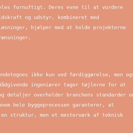
eles fornuftigt. Deres evne til at vurdere
jdskraft og udstyr, kombineret med
løsninger, hjælper med at holde projekterne
rænsninger.
endetegnes ikke kun ved færdiggørelse, men og
Rådgivende ingeniører tager tøjlerne for at
og detaljer overholder branchens standarder o
nnem hele byggeprocessen garanterer, at
 en struktur, men et mesterværk af teknisk