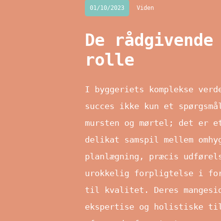
01/10/2023
Viden
De rådgivende
rolle
I byggeriets komplekse verd
succes ikke kun et spørgsmå
mursten og mørtel; det er e
delikat samspil mellem omhy
planlægning, præcis udførel
urokkelig forpligtelse i fo
til kvalitet. Deres mangesi
ekspertise og holistiske ti