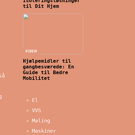
Isoleringsløsninger
til Dit Hjem
VIDEN
Hjælpemidler til
gangbesværede: En
Guide til Bedre
så
Mobilitet
g
El
VVS
Maling
Maskiner