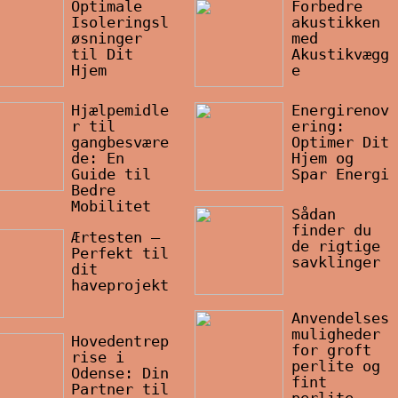
Optimale
Forbedre
Isoleringsl
akustikken
øsninger
med
til Dit
Akustikvægg
Hjem
e
Hjælpemidle
Energirenov
r til
ering:
gangbesvære
Optimer Dit
de: En
Hjem og
Guide til
Spar Energi
Bedre
Mobilitet
Sådan
finder du
Ærtesten –
de rigtige
Perfekt til
savklinger
dit
haveprojekt
Anvendelses
muligheder
Hovedentrep
for groft
rise i
perlite og
Odense: Din
fint
Partner til
perlite