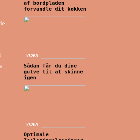
af bordpladen
forvandle dit køkken
de
l
VIDEN
e
Sådan får du dine
gulve til at skinne
igen
VIDEN
Optimale