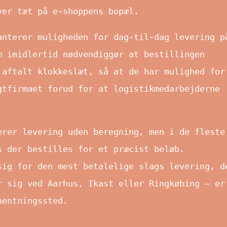
ver tæt på e-shoppens bopæl.
anterer muligheden for dag-til-dag levering p
m imidlertid nødvendiggør at bestillingen
 aftalt klokkeslæt, så at de har mulighed for
gtfirmaet forud for at logistikmedarbejderne
erer levering uden beregning, men i de fleste
s der bestilles for et præcist beløb.
sig for den mest betalelige slags levering, d
r sig ved Aarhus, Ikast eller Ringkøbing – er
hentningssted.