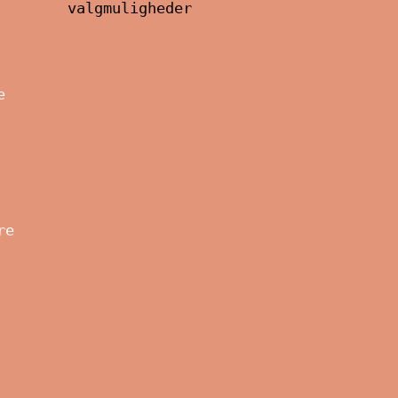
valgmuligheder
e
re