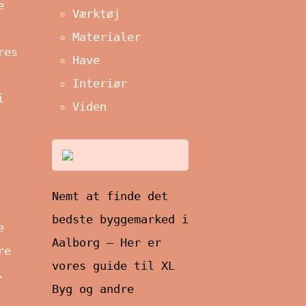
e
Værktøj
Materialer
res
Have
Interiør
i
Viden
Nemt at finde det
bedste byggemarked i
e
Aalborg – Her er
re
vores guide til XL
.
Byg og andre