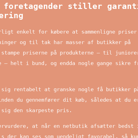
 foretagender stiller garant
ering
rligt enkelt for købere at sammenligne priser
ninger og til tak har masser af butikker på
 stampe priserne på produkterne – til juniore
e – helt i bund, og endda nogle gange sikre f
 sig rentabelt at granske nogle få butikker p
inden du gennemfører dit køb, således at du e
 sig den skarpeste pris.
ervurdere, at når en netbutik afsætter bedst 
is der kan ses som uendeligt favorabel, så ku