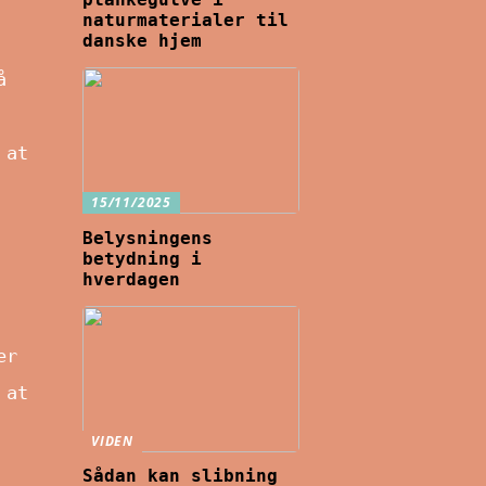
naturmaterialer til
danske hjem
å
 at
15/11/2025
Belysningens
betydning i
hverdagen
er
 at
VIDEN
Sådan kan slibning