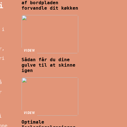
af bordpladen
i
forvandle dit køkken
 i
r,
VIDEN
ri
Sådan får du dine
gulve til at skinne
igen
å
r
VIDEN
i
Optimale
nne