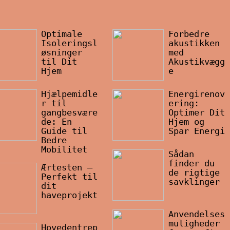
Optimale
Forbedre
Isoleringsl
akustikken
øsninger
med
til Dit
Akustikvægg
Hjem
e
Hjælpemidle
Energirenov
r til
ering:
gangbesvære
Optimer Dit
de: En
Hjem og
Guide til
Spar Energi
Bedre
Mobilitet
Sådan
finder du
Ærtesten –
de rigtige
Perfekt til
savklinger
dit
haveprojekt
Anvendelses
muligheder
Hovedentrep