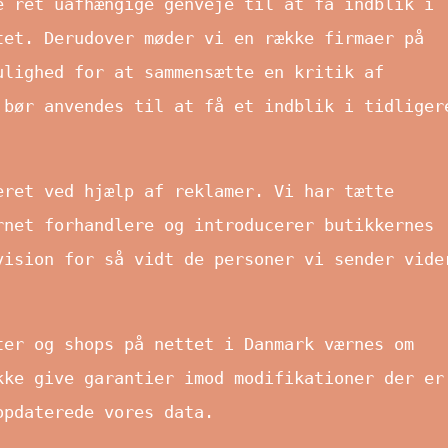
e ret uafhængige genveje til at få indblik i
tet. Derudover møder vi en række firmaer på
ulighed for at sammensætte en kritik af
 bør anvendes til at få et indblik i tidliger
eret ved hjælp af reklamer. Vi har tætte
rnet forhandlere og introducerer butikkernes
vision for så vidt de personer vi sender vide
ter og shops på nettet i Danmark værnes om
kke give garantier imod modifikationer der er
opdaterede vores data.