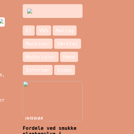
El
VVS
Maling
Maskiner
Værktøj
Materialer
Have
Interiør
Viden
m,
er
INTERIØR
Fordele ved smukke
plankegulve i