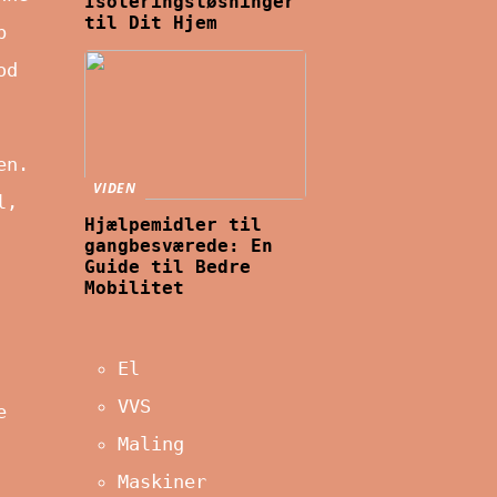
Isoleringsløsninger
til Dit Hjem
b
od
en.
VIDEN
l,
Hjælpemidler til
gangbesværede: En
Guide til Bedre
Mobilitet
El
VVS
e
Maling
Maskiner