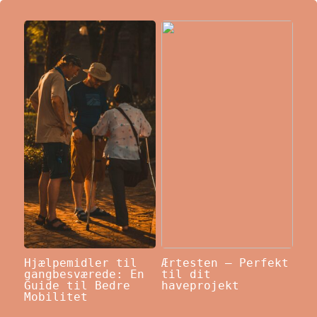
Hjælpemidler til
Ærtesten – Perfekt
gangbesværede: En
til dit
Guide til Bedre
haveprojekt
Mobilitet