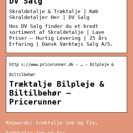
DV Salg
Skraldetalje & Træktalje | Køb
Skraldetaljer Her | DV Salg
Hos DV Salg finder du et bredt
sortiment af Skraldetalje | Lave
Priser – Hurtig Levering | 25 års
Erfaring | Dansk Værktøjs Salg A/S.
http s://www.pricerunner.dk › … › Bilpleje &
Biltilbehør
Træktalje Bilpleje &
Biltilbehør –
Pricerunner
Keywords: træktalje jem og fix,
kædetalje jem og fix