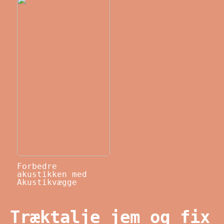
Forbedre
akustikken med
Akustikvægge
Træktalje jem og fix