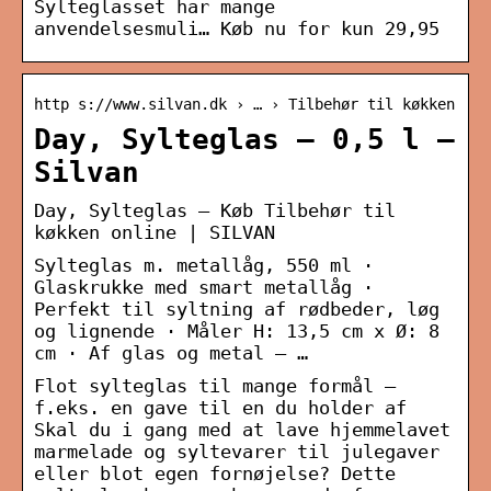
Sylteglasset har mange
anvendelsesmuli… Køb nu for kun 29,95
http s://www.silvan.dk › … › Tilbehør til køkken
Day, Sylteglas – 0,5 l –
Silvan
Day, Sylteglas – Køb Tilbehør til
køkken online | SILVAN
Sylteglas m. metallåg, 550 ml ·
Glaskrukke med smart metallåg ·
Perfekt til syltning af rødbeder, løg
og lignende · Måler H: 13,5 cm x Ø: 8
cm · Af glas og metal – …
Flot sylteglas til mange formål –
f.eks. en gave til en du holder af
Skal du i gang med at lave hjemmelavet
marmelade og syltevarer til julegaver
eller blot egen fornøjelse? Dette