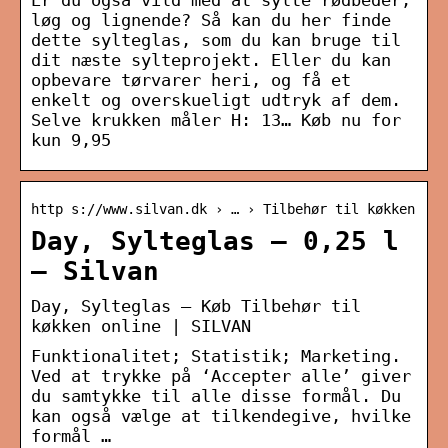
Er du også vild med at sylte rødbeder,
løg og lignende? Så kan du her finde
dette sylteglas, som du kan bruge til
dit næste sylteprojekt. Eller du kan
opbevare tørvarer heri, og få et
enkelt og overskueligt udtryk af dem.
Selve krukken måler H: 13… Køb nu for
kun 9,95
http s://www.silvan.dk › … › Tilbehør til køkken
Day, Sylteglas – 0,25 l
– Silvan
Day, Sylteglas – Køb Tilbehør til
køkken online | SILVAN
Funktionalitet; Statistik; Marketing.
Ved at trykke på ‘Accepter alle’ giver
du samtykke til alle disse formål. Du
kan også vælge at tilkendegive, hvilke
formål …