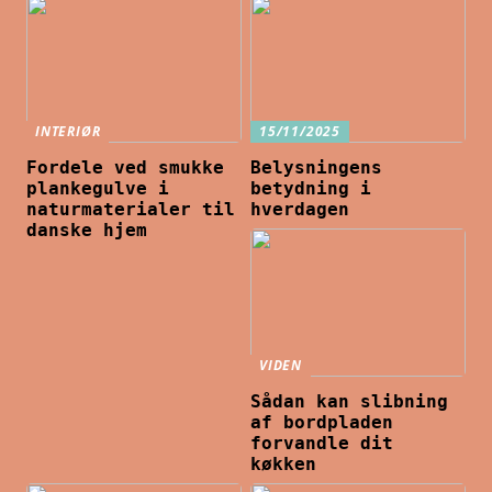
INTERIØR
15/11/2025
Fordele ved smukke
Belysningens
plankegulve i
betydning i
naturmaterialer til
hverdagen
danske hjem
VIDEN
Sådan kan slibning
af bordpladen
forvandle dit
køkken