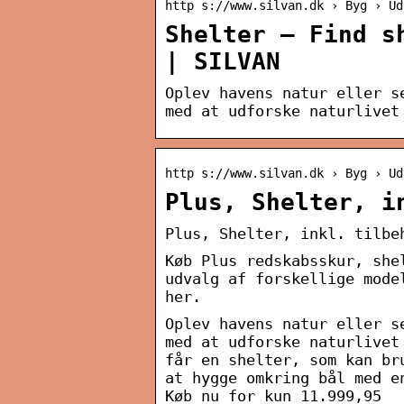
http s://www.silvan.dk › Byg › Ud
Shelter – Find s
| SILVAN
Oplev havens natur eller s
med at udforske naturlivet
http s://www.silvan.dk › Byg › Ud
Plus, Shelter, i
Plus, Shelter, inkl. tilbe
Køb Plus redskabsskur, she
udvalg af forskellige mode
her.
Oplev havens natur eller s
med at udforske naturlivet
får en shelter, som kan br
at hygge omkring bål med e
Køb nu for kun 11.999,95