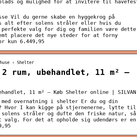
plads og mulighed for at invitere til havefes
sse Vil du gerne skabe en hyggekrog på
s alt efter solens stråler eller hvis du
 perfekte valg for dig og familien være dette
emt placere det nye steder for at forny
or kun 6.449,95
huse › Shelter
 2 rum, ubehandlet, 11 m² –
ehandlet, 11 m² – Køb Shelter online | SILVAN
 med overnatning i shelter Er du og din
? Hvor I kan kigge på stjernenerne, lytte til
 solens stråler og dufte den friske natur, så
t valg. For det at opholde sig udendørs er en
9,95