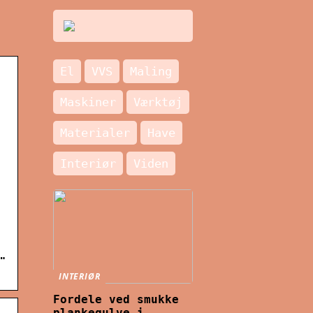
El
VVS
Maling
Maskiner
Værktøj
Materialer
Have
Interiør
Viden
…
INTERIØR
Fordele ved smukke
plankegulve i