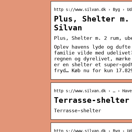
http s://www.silvan.dk › Byg › Ud
Plus, Shelter m.
Silvan
Plus, Shelter m. 2 rum, ub
Oplev havens lyde og dufte
familie vilde med udelivet
regnen og dyrelivet, mærke
er en shelter et super-god
fryd… Køb nu for kun 17.82
http s://www.silvan.dk › … › Have
Terrasse-shelter
Terrasse-shelter
http s://www.silvan.dk › Byg › Ud