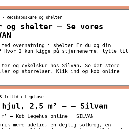
 › Redskabsskure og shelter
r og shelter – Se vores
VAN
 med overnatning i shelter Er du og din
? Hvor I kan kigge på stjernenerne, lytte til
lter og cykelskur hos Silvan. Se det store
ller og størrelser. Klik ind og køb online
& fritid › Legehuse
 hjul, 2,5 m² – – Silvan
 m² – Køb Legehus online | SILVAN
nrik mere udetid, en dejlig solkrog, en