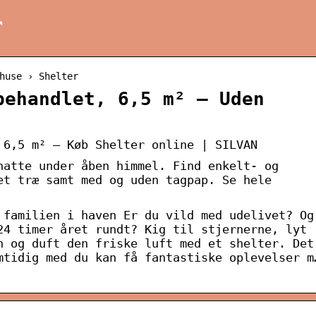
r
huse › Shelter
behandlet, 6,5 m² – Uden
 6,5 m² – Køb Shelter online | SILVAN
natte under åben himmel. Find enkelt- og
et træ samt med og uden tagpap. Se hele
 familien i haven Er du vild med udelivet? Og
24 timer året rundt? Kig til stjernerne, lyt
n og duft den friske luft med et shelter. Det
mtidig med du kan få fantastiske oplevelser m