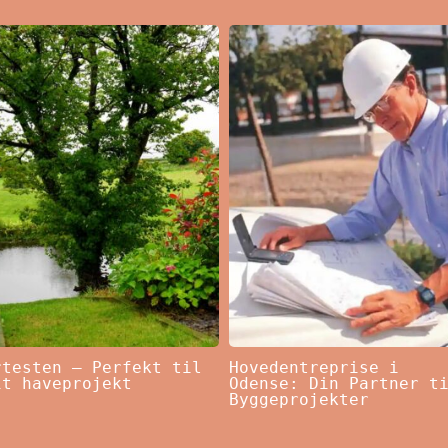
rtesten – Perfekt til
Hovedentreprise i
it haveprojekt
Odense: Din Partner t
Byggeprojekter