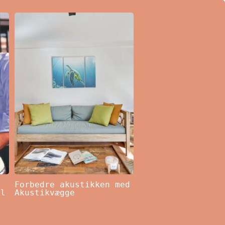
Forbedre akustikken med
il
Akustikvægge