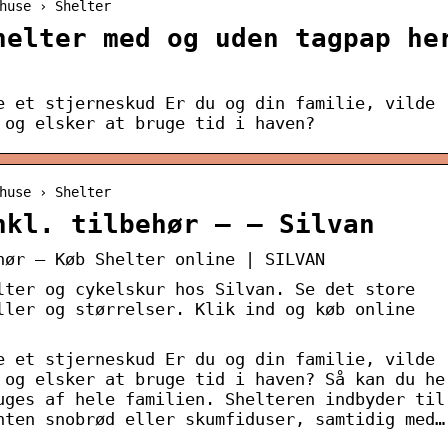
huse › Shelter
helter med og uden tagpap he
e et stjerneskud Er du og din familie, vilde
 og elsker at bruge tid i haven?
huse › Shelter
nkl. tilbehør – – Silvan
hør – Køb Shelter online | SILVAN
lter og cykelskur hos Silvan. Se det store
ller og størrelser. Klik ind og køb online
e et stjerneskud Er du og din familie, vilde
 og elsker at bruge tid i haven? Så kan du he
uges af hele familien. Shelteren indbyder til
nten snobrød eller skumfiduser, samtidig med…