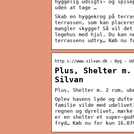
hyggelig udsigts- og spise
uden at tage …
Skab en hyggekrog på terra
terrassen, som kan placere
mangler skygge? Så vil det
legehus med hjul. Du kan n
terrassens udtry… Køb nu f
http s://www.silvan.dk › Byg › Ud
Plus, Shelter m.
Silvan
Plus, Shelter m. 2 rum, ub
Oplev havens lyde og dufte
familie vilde med udelivet
regnen og dyrelivet, mærke
er en shelter et super-god
fryd… Køb nu for kun 16.07