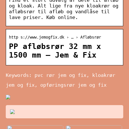
Find et stort udvalg af dele til afløb
og kloak. Alt lige fra nye kloakrør og
afløbsrør til afløb og vandlåse til
lave priser. Køb online.
http s://www.jemogfix.dk › … › Afløbsrør
PP afløbsrør 32 mm x
1500 mm – Jem & Fix
Keywords: pvc rør jem og fix, kloakrør
jem og fix, opføringsrør jem og fix