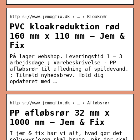
http s://www.jemogfix.dk › … › Kloakrør
PVC kloakreduktion rød
160 mm x 110 mm – Jem &
Fix
På lager webshop. Leveringstid 1 – 3
arbejdsdage ; Varebeskrivelse · PP
afløbsrør til afledning af spildevand.
; Tilmeld nyhedsbrev. Hold dig
opdateret med …
http s://www.jemogfix.dk › … › Afløbsrør
PP afløbsrør 32 mm x
1000 mm – Jem & Fix
I jem & fix har vi alt, hvad gør det
selv-vvs’eren skal bruge, når der skal