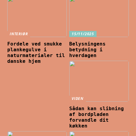
INTERIØR
15/11/2025
Fordele ved smukke
Belysningens
plankegulve i
betydning i
naturmaterialer til
hverdagen
danske hjem
VIDEN
Sådan kan slibning
af bordpladen
forvandle dit
køkken