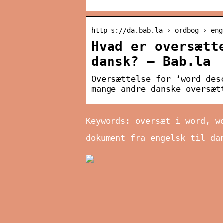
http s://da.bab.la › ordbog › eng
Hvad er oversætt
dansk? – Bab.la
Oversættelse for ‘word des
mange andre danske oversæt
Keywords: oversæt i word, w
dokument fra engelsk til da