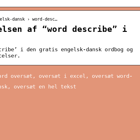
elsk-dansk › word-desc…
elsen af “word describe” i
cribe’ i den gratis engelsk-dansk ordbog og
telser.
ord oversæt, oversæt i excel, oversæt word-
nsk, oversæt en hel tekst