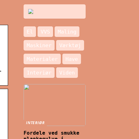
El
VVS
Maling
Maskiner
Værktøj
Materialer
Have
.
Interiør
Viden
INTERIØR
Fordele ved smukke
plankegulve i