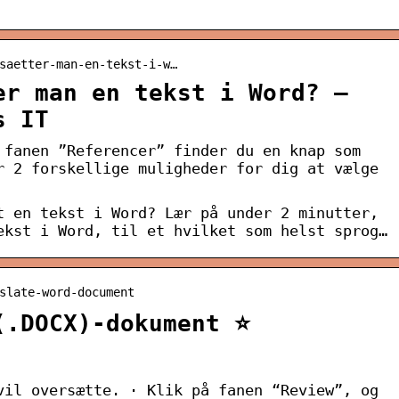
saetter-man-en-tekst-i-w…
er man en tekst i Word? –
s IT
 fanen ”Referencer” finder du en knap som
r 2 forskellige muligheder for dig at vælge
t en tekst i Word? Lær på under 2 minutter,
ekst i Word, til et hvilket som helst sprog…
slate-word-document
(.DOCX)-dokument ⭐️
vil oversætte. · Klik på fanen “Review”, og