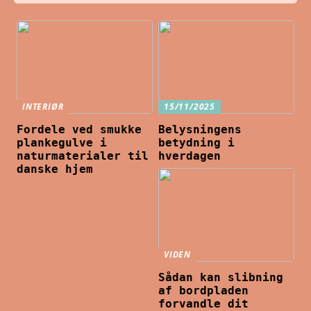
INTERIØR
15/11/2025
Fordele ved smukke
Belysningens
plankegulve i
betydning i
naturmaterialer til
hverdagen
danske hjem
VIDEN
Sådan kan slibning
af bordpladen
forvandle dit