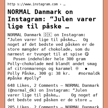
http s://www.instagram.com › …
NORMAL Danmark on
Instagram: “Julen varer
lige til påske …
NORMAL Danmark 🇩🇰 on Instagram:
“Julen varer lige til påske….⠀⠀Og
noget af det bedste ved påsken er de
store mængder af chokolade, som du
nærmest er tvunget til at spise 😋
⠀⠀Posen indeholder hele 300 gram
Polly-chokolade med blandt andet smag
af citronmarengs og karamel 🌞⠀⠀◾
Polly Påske, 300 g: 38 kr. ⠀⠀#normaldk
#påske #polly”
648 Likes, 2 Comments – NORMAL Danmark
(@normal_dk) on Instagram: “Julen
varer lige til påske….⠀ ⠀ Og noget af
det bedste ved påsken er de store …
205 Likes, 2 Comments – NORMAL Danmark