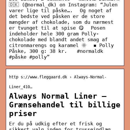
🇩🇰 (@normal_dk) on Instagram: “Julen
varer lige til påske….⠀⠀Og noget af
det bedste ved påsken er de store
mængder af chokolade, som du nærmest
er tvunget til at spise 😋⠀⠀Posen
indeholder hele 300 gram Polly-
chokolade med blandt andet smag af
citronmarengs og karamel 🌞⠀⠀◾ Polly
Påske, 300 g: 38 kr. ⠀⠀#normaldk
#påske #polly”
http s://www.fleggaard.dk › Always-Normal-
Liner_410…
Always Normal Liner –
Grænsehandel til billige
priser
Er du på udkig efter et frisk og
sikkert valg inden for trusseindlæg,