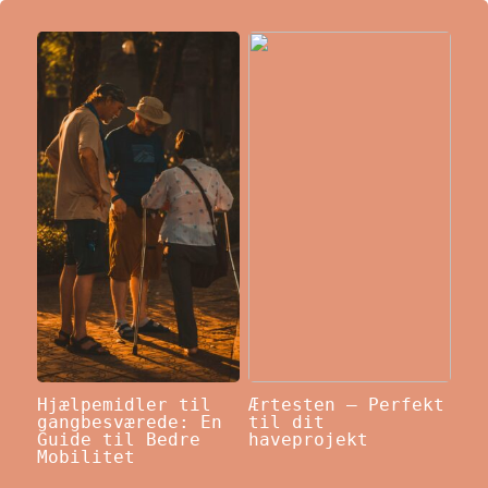
Hjælpemidler til
Ærtesten – Perfekt
gangbesværede: En
til dit
Guide til Bedre
haveprojekt
Mobilitet