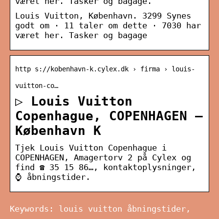
været her. Tasker og bagage.
Louis Vuitton, København. 3299 Synes
godt om · 11 taler om dette · 7030 har
været her. Tasker og bagage
http s://kobenhavn-k.cylex.dk › firma › louis-
vuitton-co…
▷ Louis Vuitton
Copenhague, COPENHAGEN –
København K
Tjek Louis Vuitton Copenhague i
COPENHAGEN, Amagertorv 2 på Cylex og
find ☎ 35 15 86…, kontaktoplysninger,
⌚ åbningstider.
Keywords: louis vuitton åbningstider,