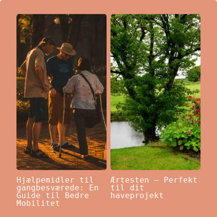
Hjælpemidler til
Ærtesten – Perfekt
gangbesværede: En
til dit
Guide til Bedre
haveprojekt
Mobilitet