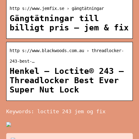
http s://www.jemfix.se › gängtätningar
Gängtätningar till
billigt pris – jem & fix
http s://www.blackwoods.com.au › threadlocker-
243-best-…
Henkel – Loctite® 243 –
Threadlocker Best Ever
Super Nut Lock
Keywords: loctite 243 jem og fix