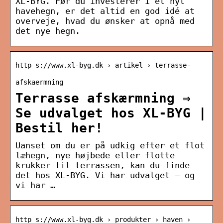
XL-BYG. Før du investerer i et nyt
havehegn, er det altid en god idé at
overveje, hvad du ønsker at opnå med
det nye hegn.
http s://www.xl-byg.dk › artikel › terrasse-
afskaermning
Terrasse afskærmning ⇒
Se udvalget hos XL-BYG |
Bestil her!
Uanset om du er på udkig efter et flot
læhegn, nye højbede eller flotte
krukker til terrassen, kan du finde
det hos XL-BYG. Vi har udvalget – og
vi har …
http s://www.xl-byg.dk › produkter › haven ›