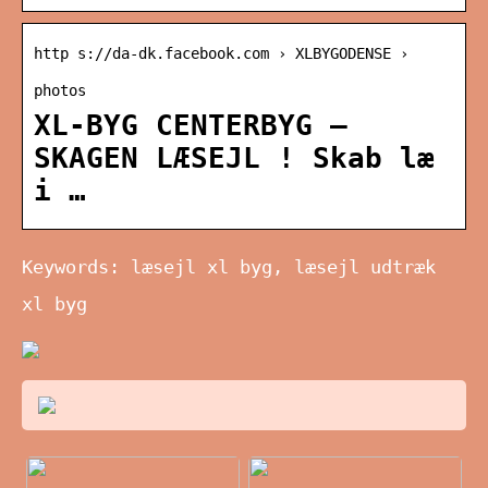
http s://da-dk.facebook.com › XLBYGODENSE ›
photos
XL-BYG CENTERBYG –
SKAGEN LÆSEJL ! Skab læ
i …
Keywords: læsejl xl byg, læsejl udtræk
xl byg