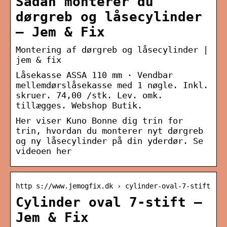
Sådan monterer du
dørgreb og låsecylinder
– Jem & Fix
Montering af dørgreb og låsecylinder |
jem & fix
Låsekasse ASSA 110 mm · Vendbar
mellemdørslåsekasse med 1 nøgle. Inkl.
skruer. 74,00 /stk. Lev. omk.
tillægges. Webshop Butik.
Her viser Kuno Bonne dig trin for
trin, hvordan du monterer nyt dørgreb
og ny låsecylinder på din yderdør. Se
videoen her
http s://www.jemogfix.dk › cylinder-oval-7-stift
Cylinder oval 7-stift –
Jem & Fix