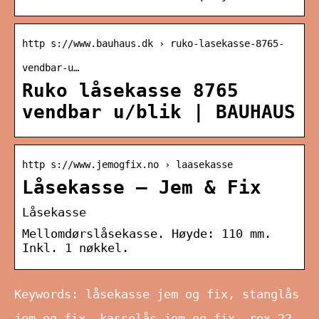
http s://www.bauhaus.dk › ruko-lasekasse-8765-
vendbar-u…
Ruko låsekasse 8765
vendbar u/blik | BAUHAUS
http s://www.jemogfix.no › laasekasse
Låsekasse – Jem & Fix
Låsekasse
Mellomdørslåsekasse. Høyde: 110 mm.
Inkl. 1 nøkkel.
Keywords: låsekasse jem og fix, stanglås
jem og fix, kasselås jem og fix, rex 22