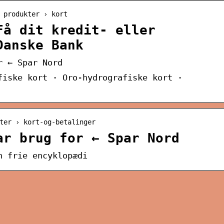
 produkter › kort
Få dit kredit- eller
Danske Bank
r ← Spar Nord
fiske kort · Oro-hydrografiske kort ·
ter › kort-og-betalinger
ar brug for ← Spar Nord
n frie encyklopædi