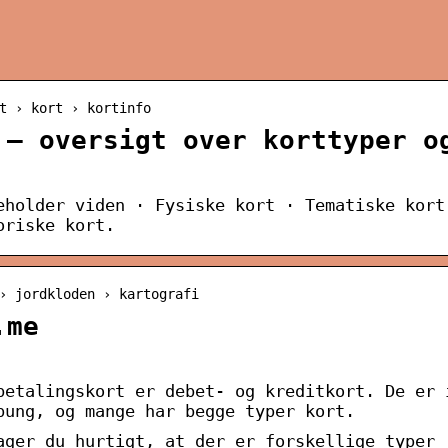
t › kort › kortinfo
 – oversigt over korttyper o
eholder viden · Fysiske kort · Tematiske kort
oriske kort.
› jordkloden › kartografi
.me
betalingskort er debet- og kreditkort. De er 
pung, og mange har begge typer kort.
ager du hurtigt, at der er forskellige typer