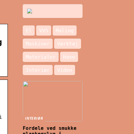
El
VVS
Maling
g
Maskiner
Værktøj
Materialer
Have
Interiør
Viden
i
INTERIØR
Fordele ved smukke
plankegulve i