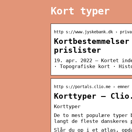
Kort typer
http s://www.jyskebank.dk › priva
Kortbestemmelser
prislister
19. apr. 2022 — Kortet ind
· Topografiske kort · Hist
http s://portals.clio.me › emner 
Korttyper – Clio
Korttyper
De to mest populære typer 
langt de fleste danskeres 
Slår du op i et atlas, opd