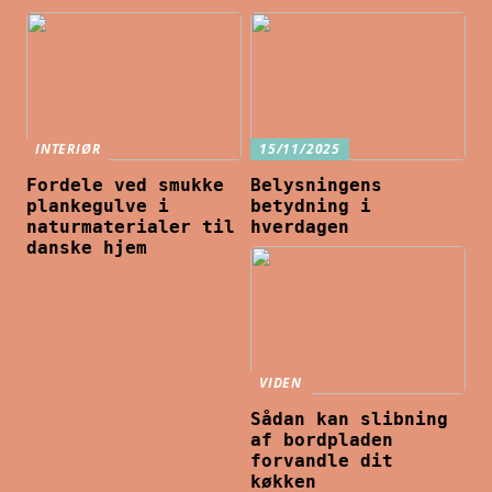
INTERIØR
15/11/2025
Fordele ved smukke
Belysningens
plankegulve i
betydning i
naturmaterialer til
hverdagen
danske hjem
VIDEN
Sådan kan slibning
af bordpladen
forvandle dit
køkken