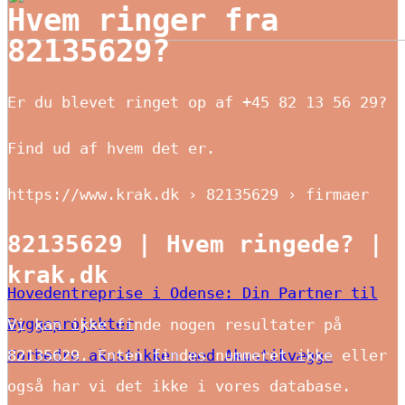
Hvem ringer fra
82135629?
Er du blevet ringet op af +45 82 13 56 29?
Find ud af hvem det er.
https://www.krak.dk ›
82135629
› firmaer
82135629
| Hvem ringede? |
krak.dk
Hovedentreprise i Odense: Din Partner til
Byggeprojekter
Vi kan ikke finde nogen resultater på
82135629
. Enten findes nummeret ikke eller
Forbedre akustikken med Akustikvægge
også har vi det ikke i vores database.