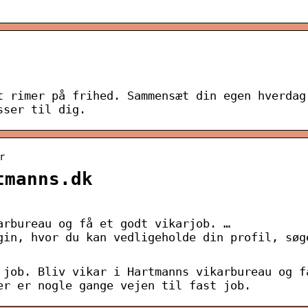
t rimer på frihed. Sammensæt din egen hverdag
sser til dig.
r
tmanns.dk
arbureau og få et godt vikarjob. …
gin, hvor du kan vedligeholde din profil, søg
 job. Bliv vikar i Hartmanns vikarbureau og f
er er nogle gange vejen til fast job.