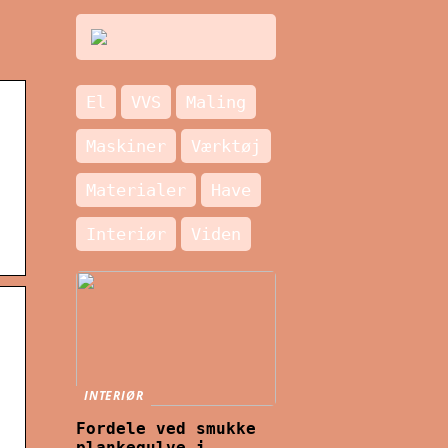
El
VVS
Maling
Maskiner
Værktøj
Materialer
Have
Interiør
Viden
INTERIØR
Fordele ved smukke
plankegulve i