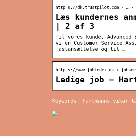
http s://dk.trustpilot.com › … › 
Læs kundernes an
| 2 af 3
Til vores kunde, Advanced 
vi en Customer Service Ass
fastansættelse og til …
http s://www.jobindex.dk › jobsoe
Ledige job – Har
Keywords: hartmanns vikar l