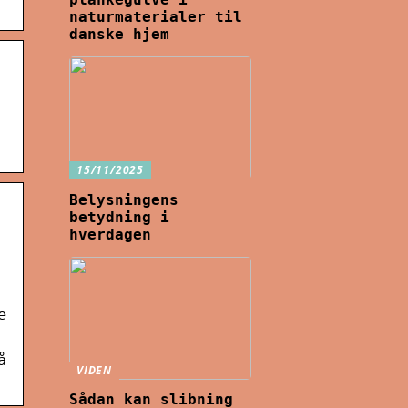
naturmaterialer til
danske hjem
15/11/2025
Belysningens
betydning i
hverdagen
e
å
VIDEN
Sådan kan slibning