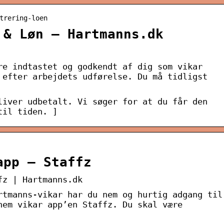
trering-loen
 & Løn – Hartmanns.dk
re indtastet og godkendt af dig som vikar
 efter arbejdets udførelse. Du må tidligst
liver udbetalt. Vi søger for at du får den
til tiden. ]
app – Staffz
fz | Hartmanns.dk
rtmanns-vikar har du nem og hurtig adgang til
nem vikar app’en Staffz. Du skal være