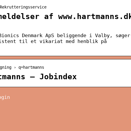
Rekrutteringsservice
meldelser af www.hartmanns.d
Bionics Denmark ApS beliggende i Valby, søger
istent til et vikariat med henblik på
gning › q=hartmanns
tmanns – Jobindex
ogin