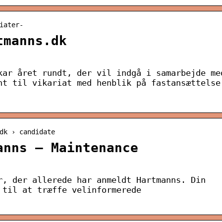
iater-
tmanns.dk
kar året rundt, der vil indgå i samarbejde me
nt til vikariat med henblik på fastansættelse
dk › candidate
anns – Maintenance
r, der allerede har anmeldt Hartmanns. Din
 til at træffe velinformerede