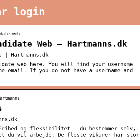
ar login
date-web
ndidate Web – Hartmanns.dk
b | Hartmanns.dk
idate web here. You will find your username
me email. If you do not have a username and
artmanns
s
nns.dk
Frihed og fleksibilitet – du bestemmer selv,
et du vil arbejde. De fleste vikarer har stor