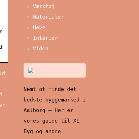
Værktøj
Materialer
Have
r
Interiør
d
Viden
ld
Nemt at finde det
d
bedste byggemarked i
ør
Aalborg – Her er
vores guide til XL
Byg og andre