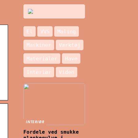
El
VVS
Maling
Maskiner
Værktøj
Materialer
Have
Interiør
Viden
INTERIØR
Fordele ved smukke
plankegulve i