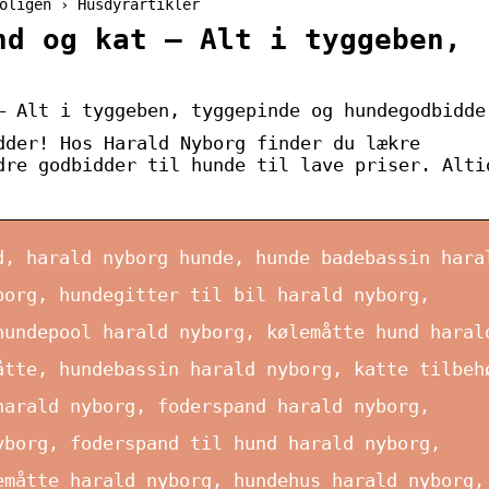
oligen › Husdyrartikler
nd og kat – Alt i tyggeben,
– Alt i tyggeben, tyggepinde og hundegodbidde
dder! Hos Harald Nyborg finder du lækre
dre godbidder til hunde til lave priser. Alti
d, harald nyborg hunde, hunde badebassin hara
borg, hundegitter til bil harald nyborg,
hundepool harald nyborg, kølemåtte hund haral
åtte, hundebassin harald nyborg, katte tilbeh
harald nyborg, foderspand harald nyborg,
yborg, foderspand til hund harald nyborg,
emåtte harald nyborg, hundehus harald nyborg,