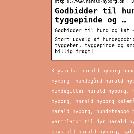
http s://www.harald-nyborg.dk › B
Godbidder til hu
tyggepinde og …
Godbidder til hund og kat 
Stort udvalg af hundegodbi
tyggeben, tyggepinde og an
billig fragt!
Keywords: harald nyborg hun
nyborg, hundegård harald ny
hundegitter harald nyborg, 
nyborg, harald nyborg kølem
harald nyborg, hundetrappe 
varmelampe til dyr harald n
savsmuld harald nyborg, køl