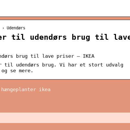
 › Udendørs
er til udendørs brug til lav
ndørs brug til lave priser – IKEA
r til udendørs brug. Vi har et stort udvalg
 og se mere.
 hængeplanter ikea