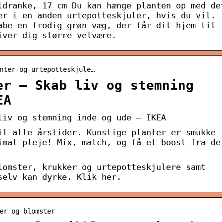
ldranke, 17 cm Du kan hænge planten op med de
er i en anden urtepotteskjuler, hvis du vil.
abe en frodig grøn væg, der får dit hjem til
iver dig større velvære.
nter-og-urtepotteskjule…
er – Skab liv og stemning
EA
liv og stemning inde og ude – IKEA
il alle årstider. Kunstige planter er smukke
imal pleje! Mix, match, og få et boost fra de
lomster, krukker og urtepotteskjulere samt
selv kan dyrke. Klik her.
er og blomster