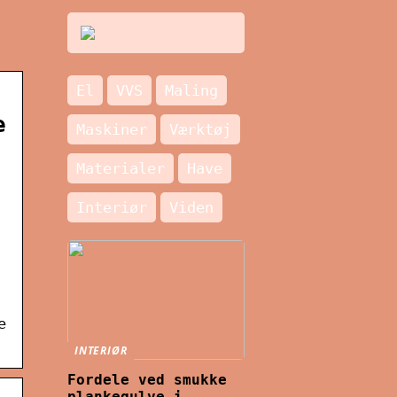
El
VVS
Maling
e
Maskiner
Værktøj
Materialer
Have
Interiør
Viden
e
INTERIØR
Fordele ved smukke
plankegulve i