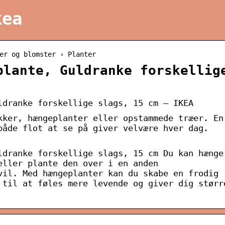
kea
er og blomster › Planter
plante, Guldranke forskellig
ldranke forskellige slags, 15 cm – IKEA
kker, hængeplanter eller opstammede træer. En
både flot at se på giver velvære hver dag.
ldranke forskellige slags, 15 cm Du kan hænge
eller plante den over i en anden
vil. Med hængeplanter kan du skabe en frodig
 til at føles mere levende og giver dig størr