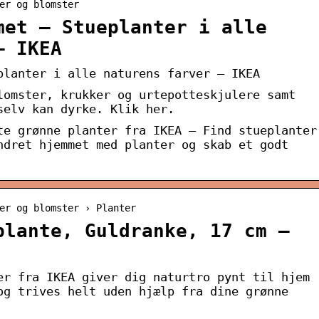
er og blomster
met – Stueplanter i alle
– IKEA
planter i alle naturens farver – IKEA
lomster, krukker og urtepotteskjulere samt
selv kan dyrke. Klik her.
te grønne planter fra IKEA – Find stueplanter
ndret hjemmet med planter og skab et godt
er og blomster › Planter
plante, Guldranke, 17 cm –
er fra IKEA giver dig naturtro pynt til hjem
og trives helt uden hjælp fra dine grønne