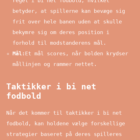
regel i bi net fodbold, hvilket
betyder, at spillerne kan bevæge sig
frit over hele banen uden at skulle
bekymre sig om deres position i
forhold til modstanderens mål.
Mål:
Et mål scores, når bolden krydser
mållinjen og rammer nettet.
Taktikker i bi net
fodbold
Når det kommer til taktikker i bi net
fodbold, kan holdene vælge forskellige
strategier baseret på deres spilleres