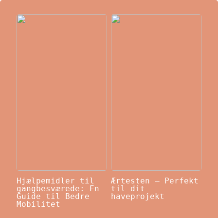
Hjælpemidler til
Ærtesten – Perfekt
gangbesværede: En
til dit
Guide til Bedre
haveprojekt
Mobilitet