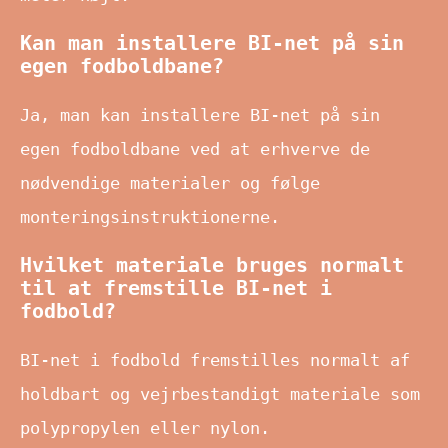
Kan man installere BI-net på sin
egen fodboldbane?
Ja, man kan installere BI-net på sin
egen fodboldbane ved at erhverve de
nødvendige materialer og følge
monteringsinstruktionerne.
Hvilket materiale bruges normalt
til at fremstille BI-net i
fodbold?
BI-net i fodbold fremstilles normalt af
holdbart og vejrbestandigt materiale som
polypropylen eller nylon.