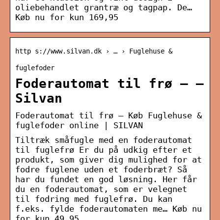
oliebehandlet grantræ og tagpap. De…
Køb nu for kun 169,95
http s://www.silvan.dk › … › Fuglehuse &
fuglefoder
Foderautomat til frø – –
Silvan
Foderautomat til frø – Køb Fuglehuse &
fuglefoder online | SILVAN
Tiltræk småfugle med en foderautomat
til fuglefrø Er du på udkig efter et
produkt, som giver dig mulighed for at
fodre fuglene uden et foderbræt? Så
har du fundet en god løsning. Her får
du en foderautomat, som er velegnet
til fodring med fuglefrø. Du kan
f.eks. fylde foderautomaten me… Køb nu
for kun 49,95