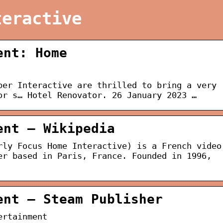
teractive
ent: Home
ber Interactive are thrilled to bring a very
or s… Hotel Renovator. 26 January 2023 …
ent – Wikipedia
rly Focus Home Interactive) is a French video
er based in Paris, France. Founded in 1996,
ent – Steam Publisher
ertainment