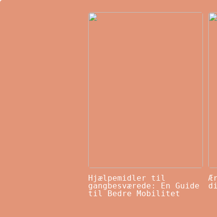
Hjælpemidler til
Æ
gangbesværede: En Guide
d
til Bedre Mobilitet