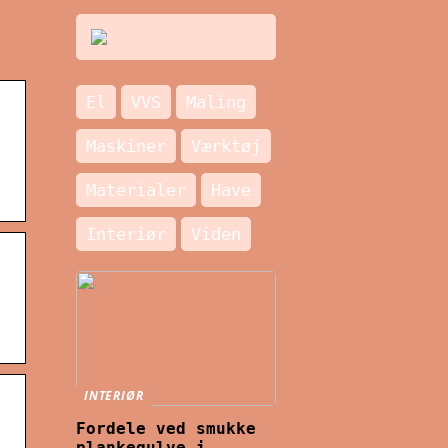
El
VVS
Maling
Maskiner
Værktøj
Materialer
Have
Interiør
Viden
INTERIØR
Fordele ved smukke
plankegulve i