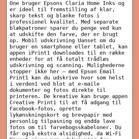
One bruger Epsons Claria Home Inks og
er ideel til fremstilling af klar,
skarp tekst og blanke fotos i
professionel kvalitet. Med separate
blækpatroner sparer du penge ved kun
at udskifte den farve, der er brugt
op. Mobil udskrivning Uanset om du
bruger en smartphone eller tablet, kan
appen iPrint1 downloades til en række
enheder for at få totalt trådløs
udskrivning og scanning. Mulighederne
stopper ikke her – med Epson Email
Print1 kan du udskrive hvor som helst
i verden1 ved blot at e-maile
dokumenter og fotos direkte til
printeren. De kreative kan bruge appen
Creative Print1 til at få adgang til
Facebook-fotos, oprette
lykønskningskort og brevpapir med
personlig tilpasning og endda lave
fotos om til farvebogsskabeloner. Du
får også ekstra alsidighed, da Wi-Fi