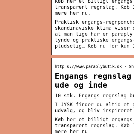
Køb her et billigt engangs
transparent regnslag. Køb 
mere her nu.
Praktisk engangs-regnponch
skandinaviske klima viser 
at man lige har en paraply
tynde og praktiske engangs
pludselig… Køb nu for kun 
http s://www.paraplybutik.dk › Sh
Engangs regnslag
ude og inde
10 stk. Engangs regnslag b
I JYSK finder du altid et 
udvalg, og bliv inspireret
Køb her et billigt engangs
transparent regnslag. Køb 
mere her nu