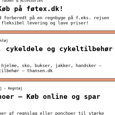
 Tasker & Accessories
Køb på føtex.dk!
d forberedt på en regnbyge på f.eks. rejsen
 fleksibel levering og lave priser!
ntøj
, cykeldele og cykeltilbehør
 hjelme, sko, bukser, jakker, handsker –
tilbehør – thansen.dk
j › Regntøj
hoer – Køb online og spar
per af regnslag eller ponchoer til stærke