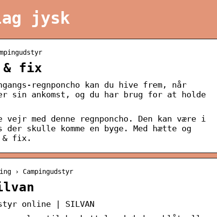
lag jysk
mpingudstyr
 & fix
ngangs-regnponcho kan du hive frem, når
er sin ankomst, og du har brug for at holde
e vejr med denne regnponcho. Den kan være i
s der skulle komme en byge. Med hætte og
 & fix.
ing › Campingudstyr
ilvan
styr online | SILVAN