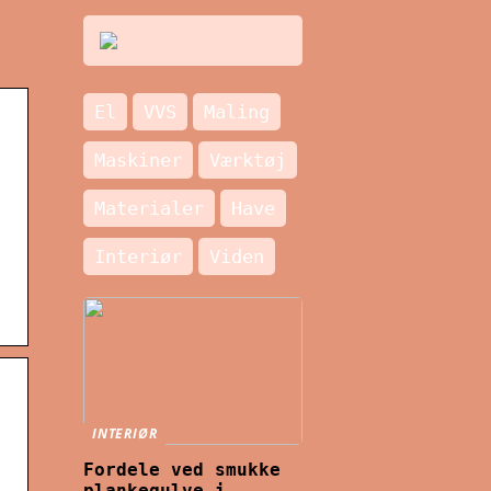
El
VVS
Maling
Maskiner
Værktøj
Materialer
Have
Interiør
Viden
INTERIØR
Fordele ved smukke
plankegulve i