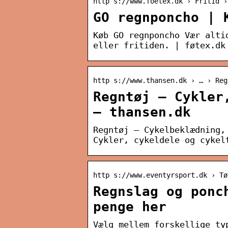
http s://www.foetex.dk › Fritid ›
GO regnponcho | 
Køb GO regnponcho Vær alti
eller fritiden. | føtex.dk
http s://www.thansen.dk › … › Reg
Regntøj – Cykler
– thansen.dk
Regntøj – Cykelbeklædning,
Cykler, cykeldele og cykel
http s://www.eventyrsport.dk › Tø
Regnslag og ponc
penge her
Vælg mellem forskellige ty