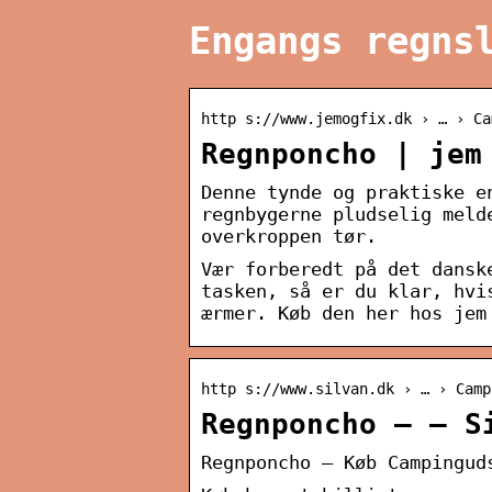
Engangs regns
http s://www.jemogfix.dk › … › Ca
Regnponcho | jem
Denne tynde og praktiske e
regnbygerne pludselig meld
overkroppen tør.
Vær forberedt på det dansk
tasken, så er du klar, hvi
ærmer. Køb den her hos jem
http s://www.silvan.dk › … › Camp
Regnponcho – – S
Regnponcho – Køb Campingud