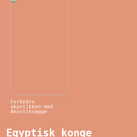
Forbedre
akustikken med
Akustikvægge
Egyptisk konge