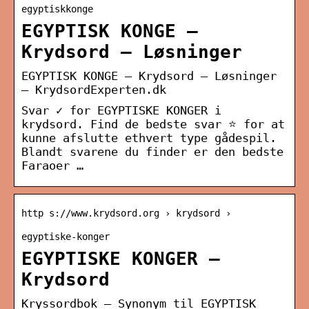
egyptiskkonge
EGYPTISK KONGE –
Krydsord – Løsninger
EGYPTISK KONGE – Krydsord – Løsninger
– KrydsordExperten.dk
Svar ✓ for EGYPTISKE KONGER i
krydsord. Find de bedste svar ⭐ for at
kunne afslutte ethvert type gådespil.
Blandt svarene du finder er den bedste
Faraoer …
http s://www.krydsord.org › krydsord ›
egyptiske-konger
EGYPTISKE KONGER –
Krydsord
Kryssordbok – Synonym til EGYPTISK