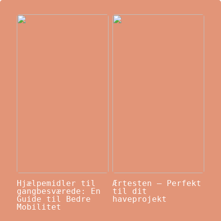
Hjælpemidler til
Ærtesten – Perfekt
gangbesværede: En
til dit
Guide til Bedre
haveprojekt
Mobilitet