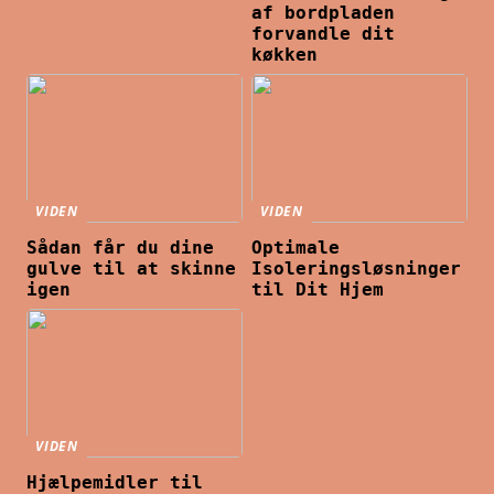
af bordpladen
forvandle dit
køkken
VIDEN
VIDEN
Sådan får du dine
Optimale
gulve til at skinne
Isoleringsløsninger
igen
til Dit Hjem
VIDEN
Hjælpemidler til