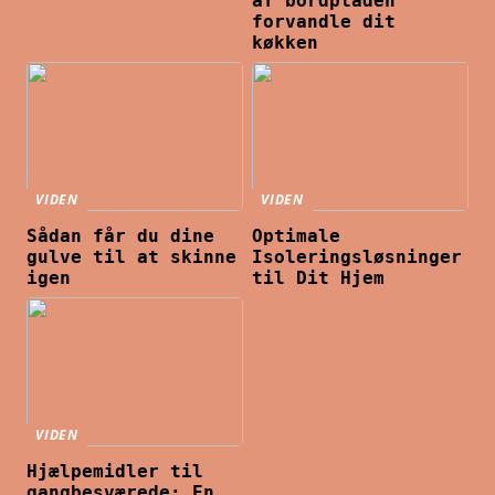
af bordpladen
forvandle dit
køkken
VIDEN
VIDEN
Sådan får du dine
Optimale
gulve til at skinne
Isoleringsløsninger
igen
til Dit Hjem
VIDEN
Hjælpemidler til
gangbesværede: En