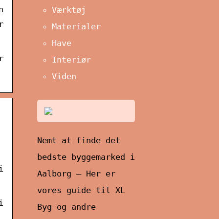
n
Værktøj
r
Materialer
Have
r
Interiør
Viden
Nemt at finde det
bedste byggemarked i
i
Aalborg – Her er
vores guide til XL
i
Byg og andre