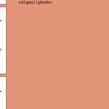
valgmuligheder
r
e
–