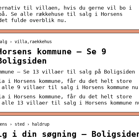
ernativ til villaen, hvis du gerne vil bo i
på. Se alle rækkehuse til salg i Horsens
det fulde overblik nu.
alg › villa,raekkehus
Horsens kommune – Se 9
Boligsiden
mmune – Se 13 villaer til salg på Boligsiden
la i Horsens kommune, får du det helt store
 alle 9 villaer til salg i Horsens kommune nu
la i Horsens kommune, får du det helt store
 alle 13 villaer til salg i Horsens kommune n
ens › sted › haldrup
lg i din søgning – Boligside