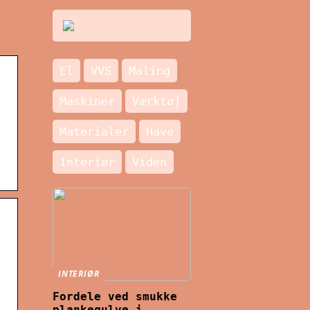
El
VVS
Maling
Maskiner
Værktøj
Materialer
Have
Interiør
Viden
INTERIØR
Fordele ved smukke
plankegulve i