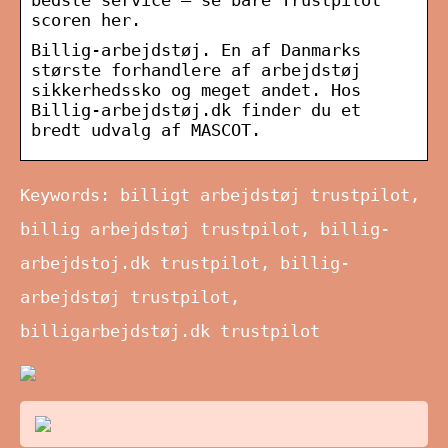
bedste service – se bare Trustpilot
scoren her.
Billig-arbejdstøj. En af Danmarks
største forhandlere af arbejdstøj
sikkerhedssko og meget andet. Hos
Billig-arbejdstøj.dk finder du et
bredt udvalg af MASCOT.
Keywords: billigt arbejdstøj trustpilot,
billig arbejdstøj trustpilot, billig-
arbejdstoj.dk trustpilot, billig-
arbejdstøj trustpilot,
billigarbejdstøj.dk trustpilot