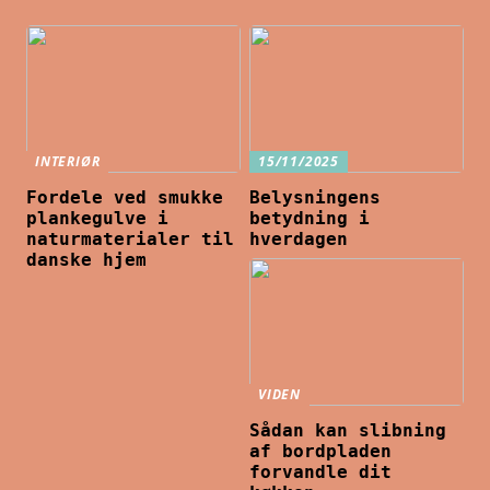
INTERIØR
15/11/2025
Fordele ved smukke
Belysningens
plankegulve i
betydning i
naturmaterialer til
hverdagen
danske hjem
VIDEN
Sådan kan slibning
af bordpladen
forvandle dit