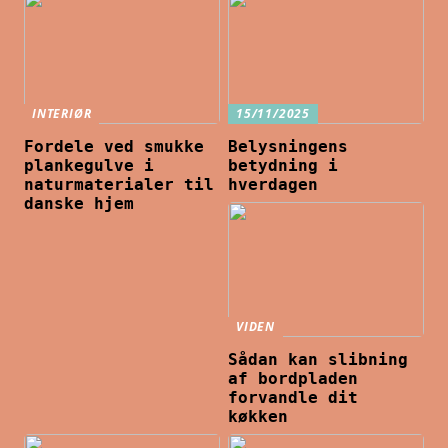
INTERIØR
15/11/2025
Fordele ved smukke
Belysningens
plankegulve i
betydning i
naturmaterialer til
hverdagen
danske hjem
VIDEN
Sådan kan slibning
af bordpladen
forvandle dit
køkken